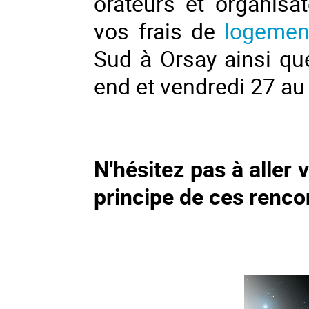
orateurs et organisa
vos frais de
logeme
Sud
à
Orsay ainsi qu
end et vendredi 27 au 
N'h
é
sitez pas
à
aller 
principe de ces renco