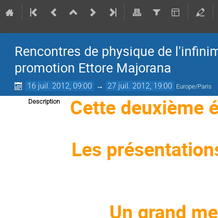
Rencontres de physique de l'infinim
promotion Ettore Majorana
16 juil. 2012, 09:00
→
27 juil. 2012, 19:00
Europe/Paris
Cette deuxième édi
Description
Les présentations
Un grand mer