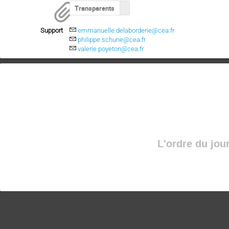
Transparents
Support
emmanuelle.delaborderie@cea.fr
philippe.schune@cea.fr
valerie.poyeton@cea.fr
L'ordre du jou