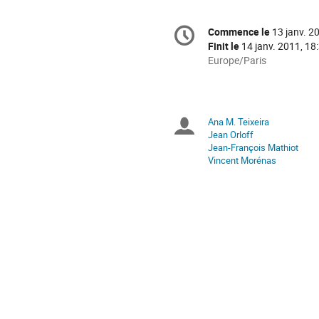
Information
Commence le
13 janv. 2
Date/Heure
de
Finit le
14 janv. 2011, 18
la
Toutes
Europe/Paris
les
conférence
horaires
sont
en
Ana M. Teixeira
Présidents
Europe/Paris
Jean Orloff
Jean-François Mathiot
de
Vincent Morénas
séance