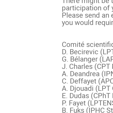
There might be th
participation of
Please send an e
you would require
Comité scientifi
D. Becirevic (LPT
G. Bélanger (LA
J. Charles (CPT M
A. Deandrea (IPN
C. Deffayet (APC
A. Djouadi (LPT 
E. Dudas (CPhT 
P. Fayet (LPTENS
B. Fuks (IPHC St