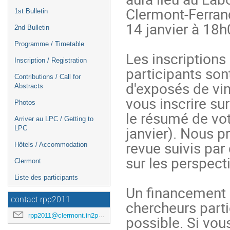
l'événement
Clermont-Ferrand
1st Bulletin
14 janvier à 18h0
2nd Bulletin
Programme / Timetable
Les inscriptions 
Inscription / Registration
participants sont
Contributions / Call for
d'exposés de vin
Abstracts
vous inscrire sur
Photos
le résumé de vot
Arriver au LPC / Getting to
janvier). Nous p
LPC
revue suivis par
Hôtels / Accommodation
sur les perspecti
Clermont
Liste des participants
Un financement (
contact rpp2011
chercheurs parti
rpp2011@clermont.in2p3.fr
possible. Si vou