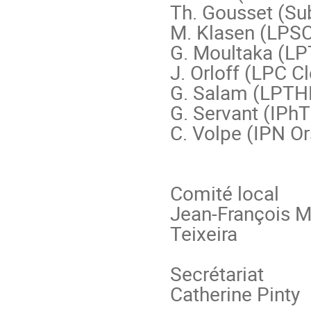
Th. Gousset (Su
M. Klasen (LPSC
G. Moultaka (LPT
J. Orloff (LPC C
G. Salam (LPTHE
G. Servant (IPhT
C. Volpe (IPN Or
Comité local

Jean-François Ma
Teixeira

Secrétariat

Catherine Pinty