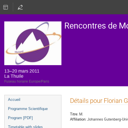
Rencontres de M
13–20 mars 2011
La Thuile
Fuseau horaire Europe/Paris
Menu
Détails pour Florian 
Accueil
de
Programme Scientifique
l'événement
Titre:
M.
Program [PDF]
Affiliation:
Johannes Gutenberg-Univ
Timetable with slides