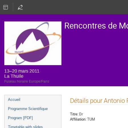
Rencontres de M
13–20 mars 2011
La Thuile
Fuseau horaire Europe/Paris
Menu
Détails pour Antonio
Accueil
de
Programme Scientifique
l'événement
Titre:
Dr
Program [PDF]
Affiliation:
TUM
Timetable with slides