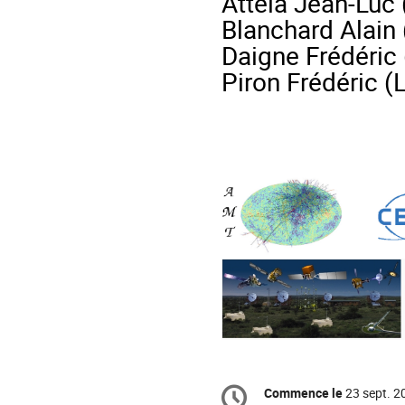
Attéia Jean-Luc 
Blanchard Alain 
Daigne Frédéric (
Piron Frédéric (
Information
Commence le
23 sept. 2
Date/Heure