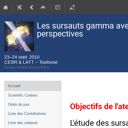
Les sursauts gamma avec 
perspectives
23–24 sept. 2010
CESR & LATT -- Toulouse
Fuseau horaire Europe/Paris
Menu
Accueil
de
Scientific Context
l'événement
Objectifs de l'ate
Ordre du jour
Liste des Contributions
L'étude des surs
Liste des orateurs