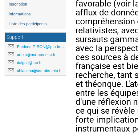
favorable (voir l
Inscription
afflux de donnée
Informations
compréhension d
Liste des participants
relativistes, ave
sursauts gamma 
Support
avec la perspecti
Frederic.PIRON@lpta.in2p3.fr
ces sources à 
atteia@ast.obs-mip.fr
française est bi
daigne@iap.fr
ablancha@ast.obs-mip.fr
recherche, tant 
et théorique. L'a
entre les équipe
d'une réflexion 
ce qui se révèle 
forte implication
instrumentaux p