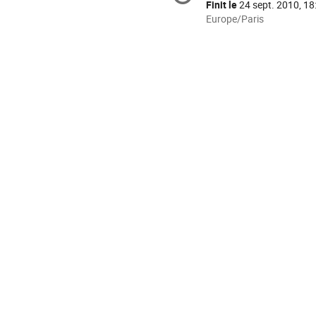
de
Finit le
24 sept. 2010, 18
la
Toutes
Europe/Paris
les
conférence
horaires
sont
en
Europe/Paris