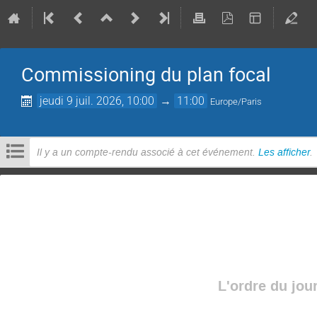
Commissioning du plan focal
jeudi 9 juil. 2026, 10:00
→
11:00
Europe/Paris
Il y a un compte-rendu associé à cet événement.
Les afficher
.
L'ordre du jou