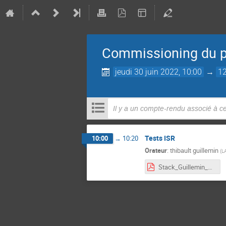
Commissioning du p
jeudi 30 juin 2022, 10:00
→
12
Il y a un compte-rendu associé à 
Tests ISR
10:00
→
10:20
Orateur
:
thibault guillemin
(
L
Stack_Guillemin_290622.pdf