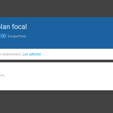
lan focal
:00
Europe/Paris
cet événement.
Les afficher
.
APP
)