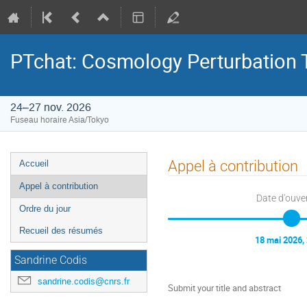
PTchat: Cosmology Perturbation T
24–27 nov. 2026
Fuseau horaire Asia/Tokyo
Menu
Appel à contribution
Accueil
de
Appel à contribution
l'événement
Date d'ouve
Ordre du jour
Recueil des résumés
18 mai 2026,
Sandrine Codis
sandrine.codis@cnrs.fr
Submit your title and abstract