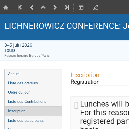
LICHNEROWICZ CONFERENCE: Jour
3–5 juin 2026
Tours
Fuseau horaire Europe/Paris
Menu
Inscription
Accueil
de
Registration
Liste des orateurs
l'événement
Ordre du jour
Lunches will b
Liste des Contributions
For this reaso
Inscription
registered part
Liste des participants