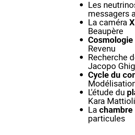
Les neutrino
messagers 
La caméra
X
Beaupère
Cosmologie
Revenu
Recherche d
Jacopo Ghigl
Cycle du co
Modélisation
L'étude du
pl
Kara Mattiol
La
chambre à
particules