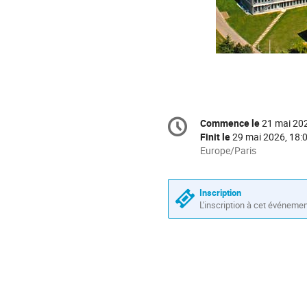
Information
Commence le
21 mai 202
Date/Heure
de
Finit le
29 mai 2026, 18:
la
Toutes
Europe/Paris
les
conférence
horaires
sont
Inscription
en
L'inscription à cet événeme
Europe/Paris