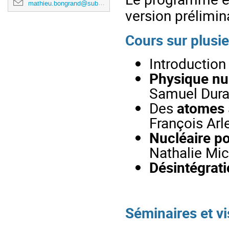
mathieu.bongrand@subatech.in2p3.fr
version prélimina
Cours sur plusie
Introduction
Physique nu
Samuel Dur
Des
atomes
François Arl
Nucléaire po
Nathalie Mi
Désintégrat
Séminaires et vis