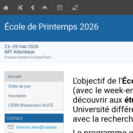
École de Printemps 2026
21–29 mai 2026
IMT Atlantique
Fuseau horaire Europe/Paris
Menu
Accueil
L'objectif de l'
Éc
de
Ordre du jour
(avec le week-en
l'événement
Inscription
découvrir aux
ét
CERN Masterclass ALICE
Université diffé
avec la recherc
Contact
francois.arleo@subatech.in2p3.fr
Le programme es