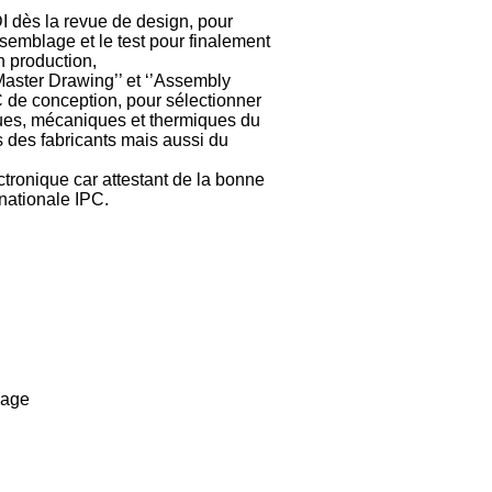
 dès la revue de design, pour
 l’assemblage et le test pour finalement
n production,
Master Drawing’’ et ‘’Assembly
 de conception, pour sélectionner
ques, mécaniques et thermiques du
s des fabricants mais aussi du
ctronique car attestant de la bonne
nationale IPC.
lage