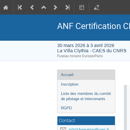
ANF Certification 
30 mars 2026 à 3 avril 2026
La Villa Clythia - CAES du CNRS
Fuseau horaire Europe/Paris
Menu
Accueil
de
Inscription
l'événement
Liste des membres du comité
de pilotage et intervenants
RGPD
Contact
in2p3-formation@cnrs.fr