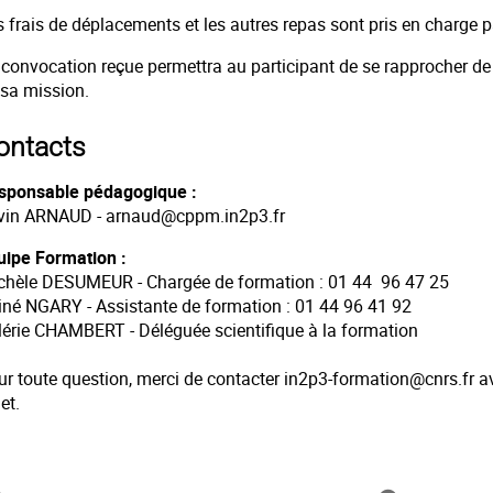
s frais de déplacements et les autres repas sont pris en charge 
 convocation reçue permettra au participant de se rapprocher de 
 sa mission.
ontacts
sponsable pédagogique :
vin ARNAUD -
arnaud@cppm.in2p3.fr
uipe Formation :
chèle DESUMEUR - Chargée de formation : 01 44 96 47 25
tiné NGARY - Assistante de formation : 01 44 96 41 92
lérie CHAMBERT - Déléguée scientifique à la formation
ur toute question, merci de contacter
in2p3-formation@cnrs.fr
a
et.
formation