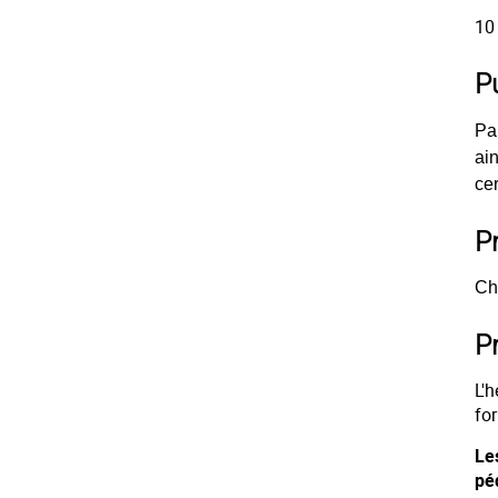
10
P
Pa
ain
cer
P
Cha
P
L'
fo
Le
pé