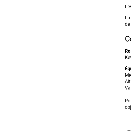
Le
La
de
C
Re
Ke
Éq
Mi
Al
Va
Po
obj
In