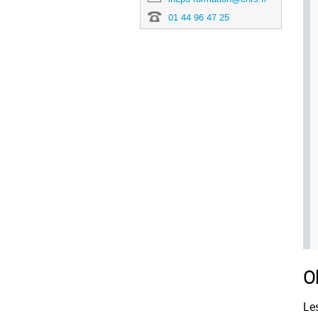
01 44 96 47 25
O
Les