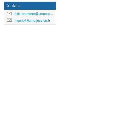
Contact
felix.brummer@umontpellier.fr
frigerio@lpthe.jussieu.fr