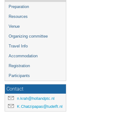
l'événement
Preparation
Resources
Venue
Organizing committee
Travel Info
Accommodation
Registration
Participants
Contact
n.krah@hollandptc.nl
K.Chatzipapas@tudelft.nl