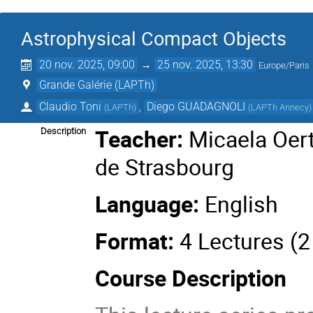
Astrophysical Compact Objects
20 nov. 2025, 09:00
→
25 nov. 2025, 13:30
Europe/Paris
Grande Galérie (LAPTh)
Claudio Toni
,
Diego GUADAGNOLI
(
LAPTh
)
(
LAPTh Annecy
)
Teacher:
Micaela Oert
Description
de Strasbourg
Language:
English
Format:
4 Lectures (2
Course Description