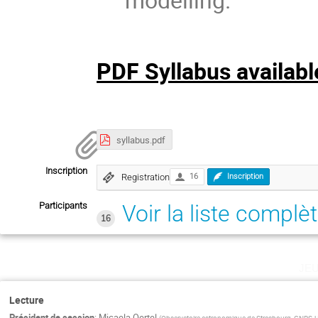
PDF Syllabus availab
syllabus.pdf
Inscription
Registration
16
Inscription
Participants
Voir la liste complè
16
je
Lecture
Président de session
:
Micaela Oertel