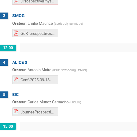
JProspectivePhysHadr_ENIEL.pdf
SMOG
3
Orateur
:
Emilie Maurice
(
Ecole polytechnique
)
GdR_prospectives_FT.pdf
12:00
ALICE 3
4
Orateur
:
Antonin Maire
(
IPHC Strasbourg - CNRS
)
Conf-2025-09-18-ALICE3-OT-GdRQCD-Prospectives.pdf
EIC
5
Orateur
:
Carlos Munoz Camacho
(
IJCLab
)
JourneeProspectives2025.pdf
15:00