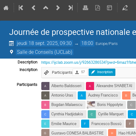
Journée de prospective nationale 
jeudi 18 sept. 2025, 09:30
→
18:00
Europe/Paris
Salle de Conseils (IJCLab)
https://ijclab.zoom.us/j/92663286534?pwd=6maz1fb
Description
Inscription
Participants
57
Inscription
Participants
Alberto Baldisseri
Alexandre SHABETAI
Antonio Uras
Audrey Francisco
B
Bogdan Malaescu
Boris Hippolyte
Cynthia Hadjidakis
Cyrille Marquet
Emilie Maurice
Francesco Bossù
Gustavo CONESA BALBASTRE
Hao HUA