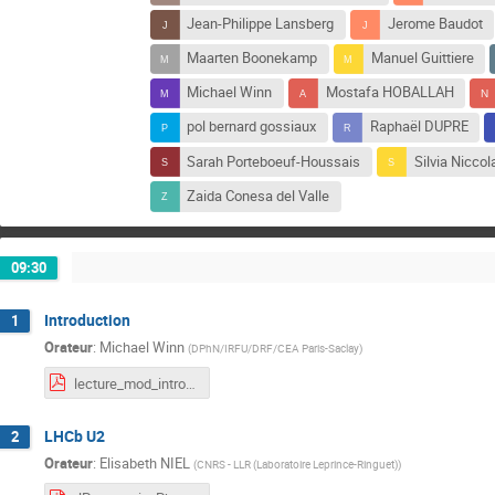
Jean-Philippe Lansberg
Jerome Baudot
Maarten Boonekamp
Manuel Guittiere
Michael Winn
Mostafa HOBALLAH
pol bernard gossiaux
Raphaël DUPRE
Sarah Porteboeuf-Houssais
Silvia Niccol
Zaida Conesa del Valle
09:30
Introduction
1
Orateur
:
Michael Winn
(
DPhN/IRFU/DRF/CEA Paris-Saclay
)
lecture_mod_intro.pdf
LHCb U2
2
Orateur
:
Elisabeth NIEL
(
CNRS - LLR (Laboratoire Leprince-Ringuet)
)