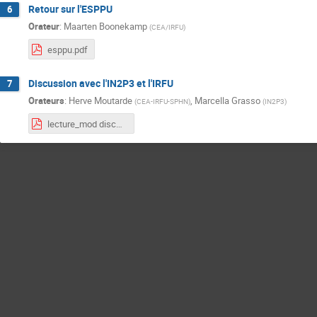
Retour sur l'ESPPU
6
Orateur
:
Maarten Boonekamp
(
CEA/IRFU
)
esppu.pdf
Discussion avec l'IN2P3 et l'IRFU
7
Orateurs
:
Herve Moutarde
,
Marcella Grasso
(
CEA-IRFU-SPHN
)
(
IN2P3
)
lecture_mod discussion.pdf