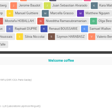
sberg
Jerome Baudot
Juan Sebastian Alvarado
Kara Matt
mp
Manuel Guittiere
Marcella Grasso
Matthew Nguyen
Mostafa HOBALLAH
Niveditha Ramasubramanian
Olga Bes
ux
Raphaël DUPRE
Renaud BOUSSARIE
Samuel Wallon
-Houssais
Silvia Niccolai
Szymon HARABASZ
Valerio Be
alle
Welcome coffee
IRFU/DRF/CEA Paris-Saclay
)
- LLR (Laboratoire Leprince-Ringuet)
)