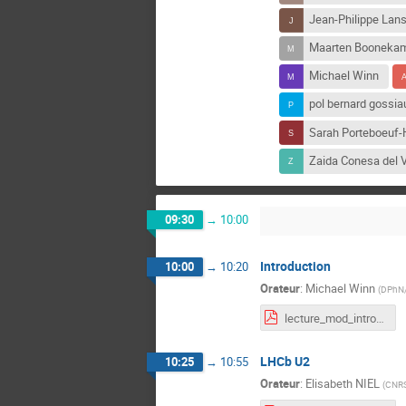
Jean-Philippe Lan
Maarten Booneka
Michael Winn
pol bernard gossia
Sarah Porteboeuf
Zaida Conesa del V
09:30
→
10:00
Introduction
10:00
→
10:20
Orateur
:
Michael Winn
(
DPhN/
lecture_mod_intro.pdf
LHCb U2
10:25
→
10:55
Orateur
:
Elisabeth NIEL
(
CNRS 