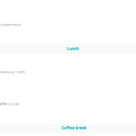
e polytechnique
)
Lunch
Strasbourg - CNRS
)
acho
(
IJCLab
)
Coffee break