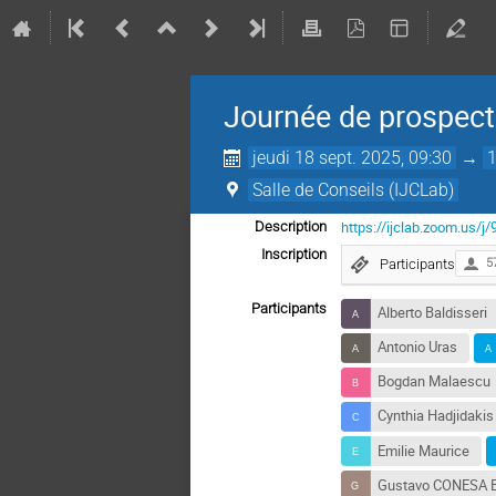
Journée de prospect
jeudi 18 sept. 2025, 09:30
→
Salle de Conseils (IJCLab)
https://ijclab.zoom.u
Description
Inscription
Participants
5
Participants
Alberto Baldisseri
Antonio Uras
Bogdan Malaescu
Cynthia Hadjidakis
Emilie Maurice
Gustavo CONESA