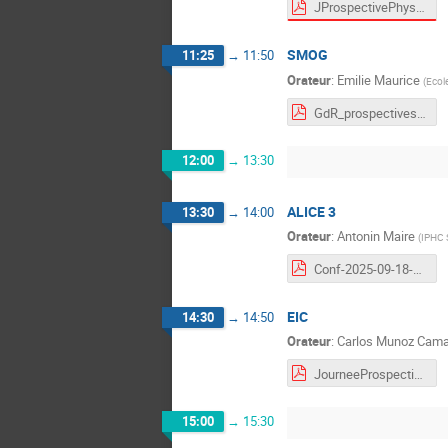
JProspectivePhysHadr_ENIEL.pdf
SMOG
11:25
→
11:50
Orateur
:
Emilie Maurice
(
Ecol
GdR_prospectives_FT.pdf
12:00
→
13:30
ALICE 3
13:30
→
14:00
Orateur
:
Antonin Maire
(
IPHC 
Conf-2025-09-18-ALICE3-OT-GdRQCD-Prospectives.pdf
EIC
14:30
→
14:50
Orateur
:
Carlos Munoz Cam
JourneeProspectives2025.pdf
15:00
→
15:30