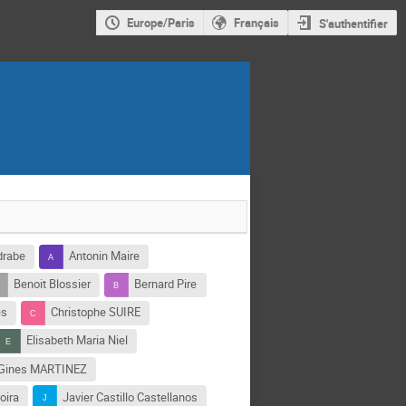
Europe/Paris
Français
S'authentifier
drabe
Antonin Maire
Benoit Blossier
Bernard Pire
es
Christophe SUIRE
Elisabeth Maria Niel
Gines MARTINEZ
oira
Javier Castillo Castellanos