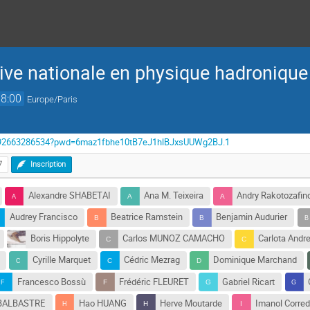
ive nationale en physique hadronique
18:00
Europe/Paris
s/j/92663286534?pwd=6maz1fbhe10tB7eJ1hlBJxsUUWg2BJ.1
7
Inscription
Alexandre SHABETAI
Ana M. Teixeira
Andry Rakotozafin
Audrey Francisco
Beatrice Ramstein
Benjamin Audurier
Boris Hippolyte
Carlos MUNOZ CAMACHO
Carlota Andr
Cyrille Marquet
Cédric Mezrag
Dominique Marchand
Francesco Bossù
Frédéric FLEURET
Gabriel Ricart
 BALBASTRE
Hao HUANG
Herve Moutarde
Imanol Corred