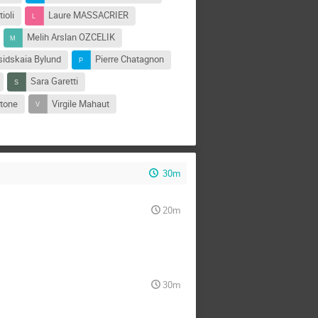
ioli
Laure MASSACRIER
Melih Arslan OZCELIK
sidskaia Bylund
Pierre Chatagnon
Sara Garetti
rtone
Virgile Mahaut
30m
20m
30m