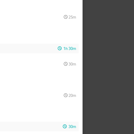
25m
1h 30m
30m
20m
30m