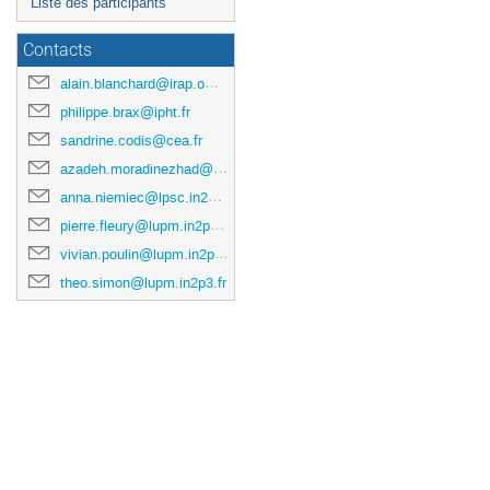
Liste des participants
Contacts
alain.blanchard@irap.omp.eu
philippe.brax@ipht.fr
sandrine.codis@cea.fr
azadeh.moradinezhad@lapth.cnrs.fr
anna.niemiec@lpsc.in2p3.fr
pierre.fleury@lupm.in2p3.fr
vivian.poulin@lupm.in2p3.fr
theo.simon@lupm.in2p3.fr