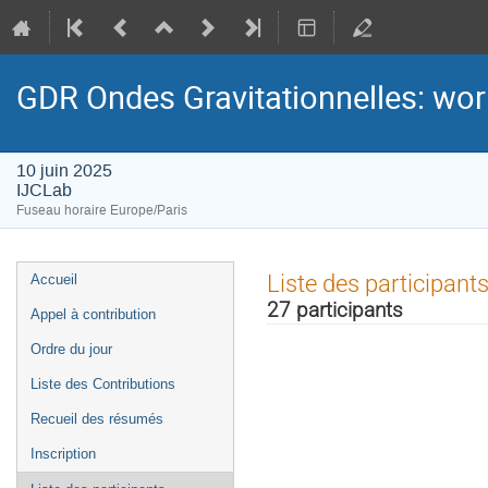
GDR Ondes Gravitationnelles: wo
10 juin 2025
IJCLab
Fuseau horaire Europe/Paris
Menu
Liste des participant
Accueil
de
27 participants
Appel à contribution
l'événement
Ordre du jour
Liste des Contributions
Recueil des résumés
Inscription