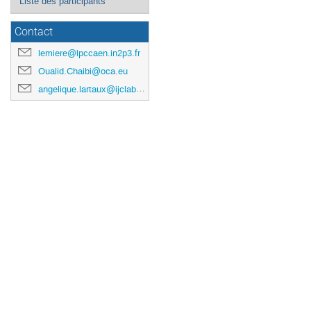
Liste des participants
Contact
lemiere@lpccaen.in2p3.fr
Oualid.Chaibi@oca.eu
angelique.lartaux@ijclab.in2p3.fr