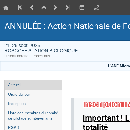
ANNULÉE : Action Nationale de Fo
21–26 sept. 2025
ROSCOFF STATION BIOLOGIQUE
Fuseau horaire Europe/Paris
L'ANF Micro
Menu
Accueil
de
Ordre du jour
l'événement
Inscription 
Inscription
Liste des membres du comité
Important ! L
de pilotage et intervenants
totalité
RGPD