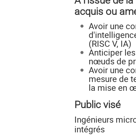
A l'issue de l
acquis ou amé
Avoir une c
d'intelligen
(RISC V, IA)
Anticiper le
nœuds de pr
Avoir une co
mesure de te
la mise en œ
Public visé
Ingénieurs micro
intégrés