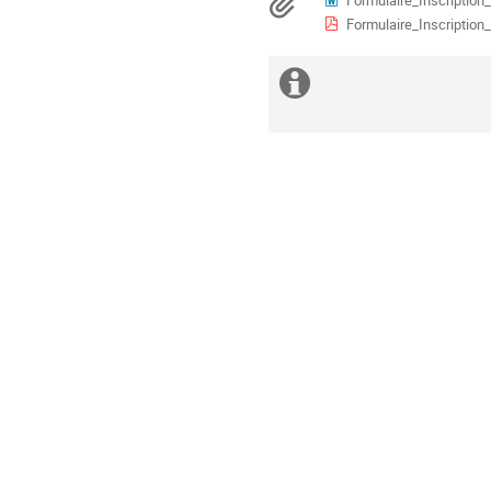
Documents
Formulaire_Inscriptio
Formulaire_Inscripti
Information
supplémenta