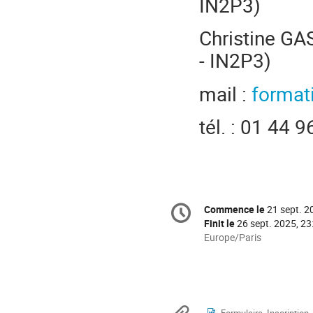
IN2P3)
Christine GA
- IN2P3)
mail :
format
tél. : 01 44 
Information
Commence le
21 sept. 2
Date/Heure
de
Finit le
26 sept. 2025, 23
la
Toutes
Europe/Paris
les
conférence
horaires
sont
en
Europe/Paris