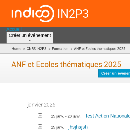
IN2P3
Accueil
Créer un événement
»
»
»
Home
CNRS IN2P3
Formation
ANF et Ecoles thématiques 2025
(v
êt
ici)
ANF et Ecoles thématiques 2025
Créer un événe
janvier 2026
Test Action National
15 janv. - 20 janv.
jhsjhsjsh
15 janv.