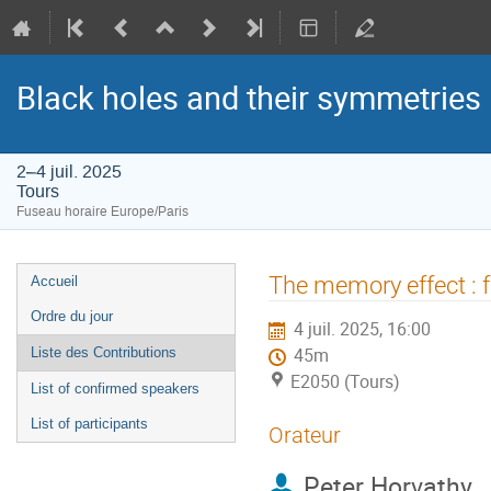
Black holes and their symmetries
2–4 juil. 2025
Tours
Fuseau horaire Europe/Paris
Menu
The memory effect : f
Accueil
de
Ordre du jour
4 juil. 2025, 16:00
l'événement
Liste des Contributions
45m
E2050 (Tours)
List of confirmed speakers
List of participants
Orateur
Peter Horvathy