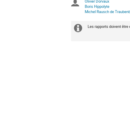
Olivier Dorvaux
Présidents
sont
Boris Hippolyte
en
Michel Rausch de Trauben
de
Europe/Paris
séance
Les rapports doivent être 
Information
supplémenta