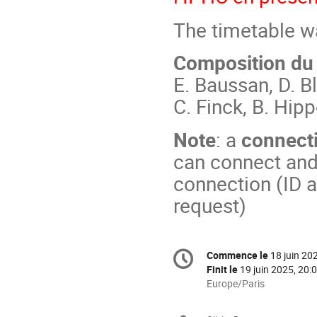
The timetable w
Composition du 
E. Baussan, D. B
C. Finck, B. Hip
Note
: a
connect
can connect and
connection (ID 
request)
Information
Commence le
18 juin 20
Date/Heure
de
Finit le
19 juin 2025, 20:
la
Toutes
Europe/Paris
les
conférence
horaires