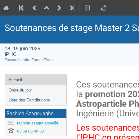
Soutenances de stage Master 2 S
18–19 juin 2025
IPHC
Fuseau horaire Europe/Paris
Menu
Accueil
Ces soutenances
de
la
promotion 20
Ordre du jour
l'événement
Astroparticle P
Liste des Contributions
Ingénierie (Univ
Rachida Azagouaghe
rachida.azagouaghe@unistra.fr
Les soutenances
03 68 85 49 53
l’IPHC en présen