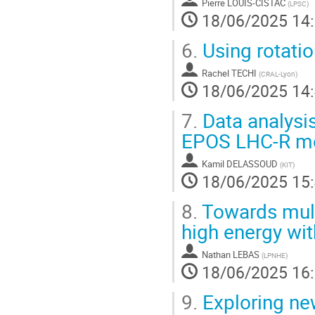
Pierre LOUIS-CISTAC
(
LPSC
)
18/06/2025 14
6.
Using rotatio
Rachel TECHI
(
CRAL-Lyon
)
18/06/2025 14
7.
Data analysi
EPOS LHC-R m
Kamil DELASSOUD
(
KIT
)
18/06/2025 15
8.
Towards mult
high energy w
Nathan LEBAS
(
LPNHE
)
18/06/2025 16
9.
Exploring new