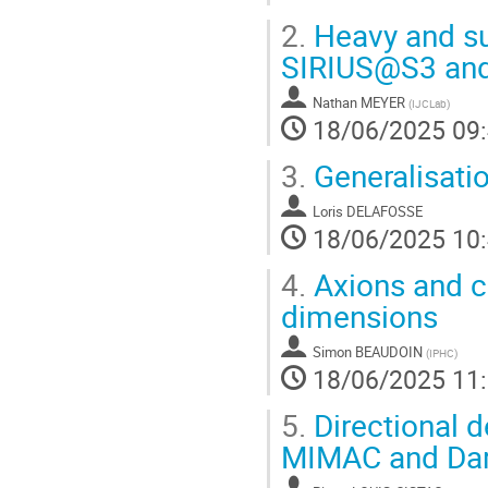
2.
Heavy and su
SIRIUS@S3 and 
Nathan MEYER
(
IJCLab
)
18/06/2025 09
3.
Generalisati
Loris DELAFOSSE
18/06/2025 10
4.
Axions and c
dimensions
Simon BEAUDOIN
(
IPHC
)
18/06/2025 11
5.
Directional d
MIMAC and Dar