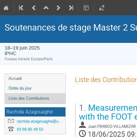
Soutenances de stage Master 2 S
18–19 juin 2025
IPHC
Fuseau horaire Europe/Paris
Menu
Liste des Contributio
Accueil
de
Ordre du jour
l'événement
Liste des Contributions
1.
Measurements
Rachida Azagouaghe
with the FOOT 
rachida.azagouaghe@unistra.fr
Juan FRANCO-VILLAMIZAR
03 68 85 49 53
18/06/2025 09