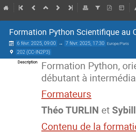
Formation Python Scientifique au
6 févr. 2025, 09:00
→
7 févr. 2025, 17:30
Europe/Paris
202 (CC-IN2P3)
Formation Python, orie
Description
débutant à intermédia
Formateurs
Théo TURLIN
et
Sybil
Contenu de la format