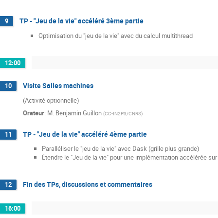
TP - "Jeu de la vie" accéléré 3ème partie
9
Optimisation du "jeu de la vie" avec du calcul multithread
12:00
Visite Salles machines
10
(Activité optionnelle)
Orateur
:
M.
Benjamin Guillon
(
CC-IN2P3/CNRS
)
TP - "Jeu de la vie" accéléré 4ème partie
11
Paralléliser le "jeu de la vie" avec Dask (grille plus grande)
Étendre le "Jeu de la vie" pour une implémentation accélérée su
Fin des TPs, discussions et commentaires
12
16:00