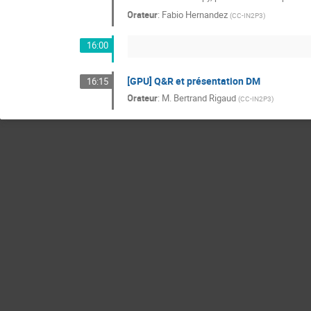
Orateur
:
Fabio Hernandez
(
CC-IN2P3
)
16:00
[GPU] Q&R et présentation DM
16:15
Orateur
:
M.
Bertrand Rigaud
(
CC-IN2P3
)