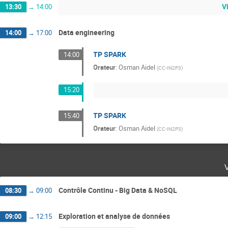
V
13:30
→
14:00
Data engineering
14:00
→
17:00
TP SPARK
14:00
Orateur
:
Osman Aidel
(
CC-IN2P3
)
15:20
TP SPARK
15:40
Orateur
:
Osman Aidel
(
CC-IN2P3
)
Contrôle Continu - Big Data & NoSQL
08:30
→
09:00
Exploration et analyse de données
09:00
→
12:15