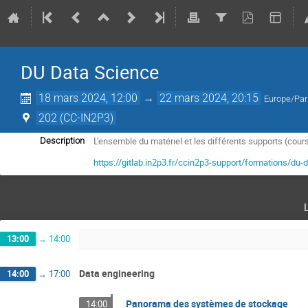
DU Data Science
18 mars 2024, 12:00
→
22 mars 2024, 20:15
Europe/Par
202 (CC-IN2P3)
L'ensemble du matériel et les différents supports (cour
Description
https://gitlab.in2p3.fr/ccin2p3-support/formations/du
13:00
→
14:00
Data engineering
14:00
→
17:00
Panorama des systèmes de stockage
14:00