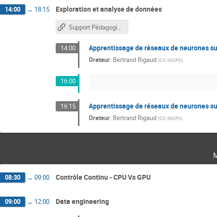
Exploration et analyse de données
14:00
→
18:15
Support Pédagogique
Apprentissage de réseaux de neurones s
14:00
Orateur
:
Bertrand Rigaud
(
CC-IN2P3
)
16:00
Apprentissage de réseaux de neurones s
16:15
Orateur
:
Bertrand Rigaud
(
CC-IN2P3
)
Contrôle Continu - CPU Vs GPU
08:30
→
09:00
Data engineering
09:00
→
12:00