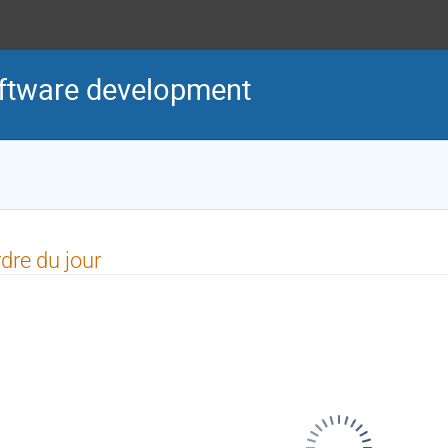
oftware development
dre du jour