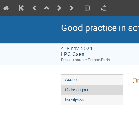
Good practice in s
4–8 nov. 2024
LPC Caen
Fuseau horaire Europe/Paris
Menu
Or
Accueil
de
Ordre du jour
l'événement
Inscription