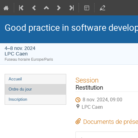
Good practice in software devel
4–8 nov. 2024
LPC Caen
Fuseau horaire Europe/Paris
Menu
Session
Accueil
de
Restitution
Ordre du jour
l'événement
8 nov. 2024, 09:00
Inscription
LPC Caen
Documents de prése