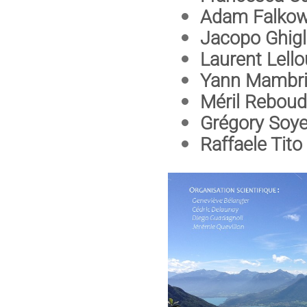
Adam Falkows
Jacopo Ghigl
Laurent Lello
Yann Mambrin
Méril Reboud
Grégory Soye
Raffaele Tito