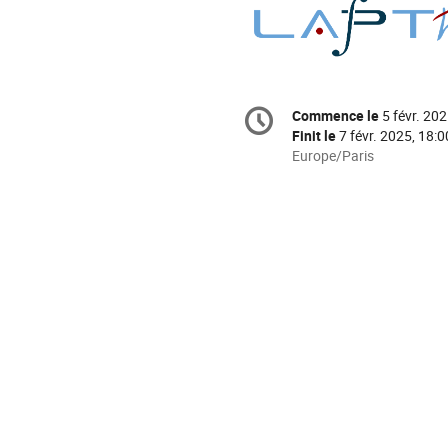
Information
Commence le
5 févr. 202
Date/Heure
de
Finit le
7 févr. 2025, 18:0
la
Toutes
Europe/Paris
les
conférence
horaires
sont
en
Europe/Paris