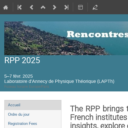
RPP 2025
5–7 févr. 2025
Laboratoire d'Annecy de Physique Théorique (LAPTh)
Fuseau horaire Europe/Paris
Menu
Accueil
The RPP brings t
de
Ordre du jour
French institutes
l'événement
insights, explore
Registration Fees