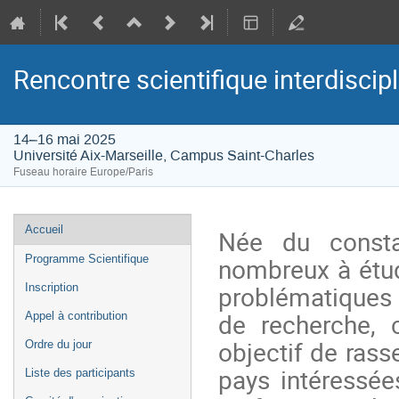
Rencontre scientifique interdiscip
14–16 mai 2025
Université Aix-Marseille, Campus Saint-Charles
Fuseau horaire Europe/Paris
Menu
Accueil
Née du const
de
nombreux à étud
Programme Scientifique
l'événement
problématiques 
Inscription
de recherche, c
Appel à contribution
objectif de rass
Ordre du jour
pays intéressée
Liste des participants