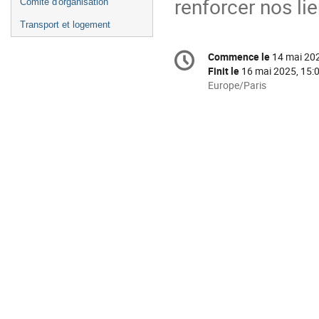
renforcer nos li
Comité d'organisation
Transport et logement
Information
Commence le
14 mai 202
Date/Heure
de
Finit le
16 mai 2025, 15:
la
Toutes
Europe/Paris
les
conférence
horaires
sont
en
Europe/Paris