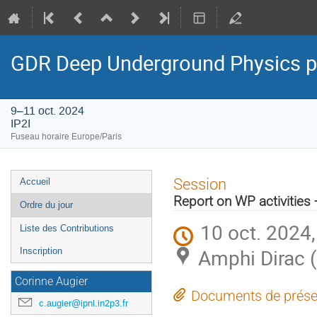
GDR Deep Underground Physics p
9–11 oct. 2024
IP2I
Fuseau horaire Europe/Paris
Menu
Session
Accueil
de
Report on WP activitie
Ordre du jour
l'événement
10 oct. 2024
Liste des Contributions
Amphi Dirac (
Inscription
Corinne Augier
Documents de prése
c.augier@ipnl.in2p3.fr