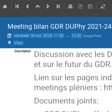
Meeting bilan GDR DUPhy 2021-24
vendredi 18 oct. 2024, 11:30
→
12:30
Europe/Paris
Visio
Discussion avec les 
Description
et sur le futur du GDR
Lien sur les pages in
meetings pléniers : ht
Documents joints: