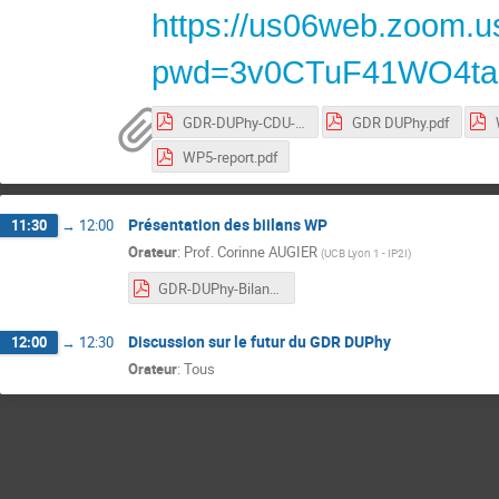
https://us06web.zoom.u
pwd=3v0CTuF41WO4tas
GDR-DUPhy-CDU-2021-03-30.pdf
GDR DUPhy.pdf
WP5-report.pdf
Présentation des biilans WP
11:30
→
12:00
Orateur
:
Prof.
Corinne AUGIER
(
UCB Lyon 1 - IP2I
)
GDR-DUPhy-Bilan1ermandat-2024-10-18-v2.pdf
Discussion sur le futur du GDR DUPhy
12:00
→
12:30
Orateur
:
Tous