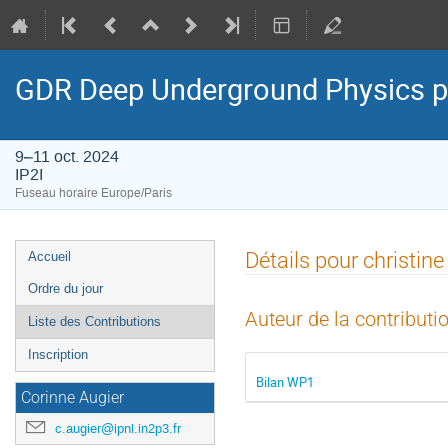
GDR Deep Underground Physics p
9–11 oct. 2024
IP2I
Fuseau horaire Europe/Paris
Menu
Détails pour christin
Accueil
de
Ordre du jour
l'événement
Auteur de la contributi
Liste des Contributions
Inscription
Bilan WP1
Corinne Augier
c.augier@ipnl.in2p3.fr