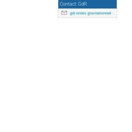
Contact: GdR
gdr.ondes.gravitationnelles@gmail.com