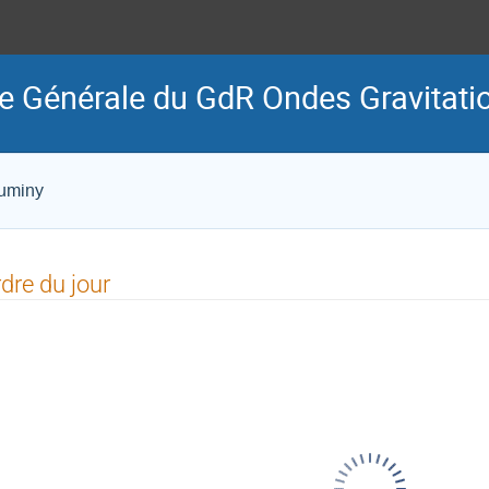
 Générale du GdR Ondes Gravitati
Luminy
dre du jour