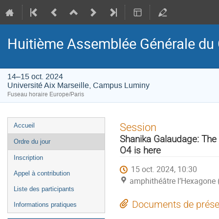
Huitième Assemblée Générale du 
14–15 oct. 2024
Université Aix Marseille, Campus Luminy
Fuseau horaire Europe/Paris
Menu
Session
Accueil
de
Shanika Galaudage: The 
Ordre du jour
l'événement
O4 is here
Inscription
15 oct. 2024, 10:30
Appel à contribution
amphithéâtre l’Hexagone 
Liste des participants
Documents de prése
Informations pratiques