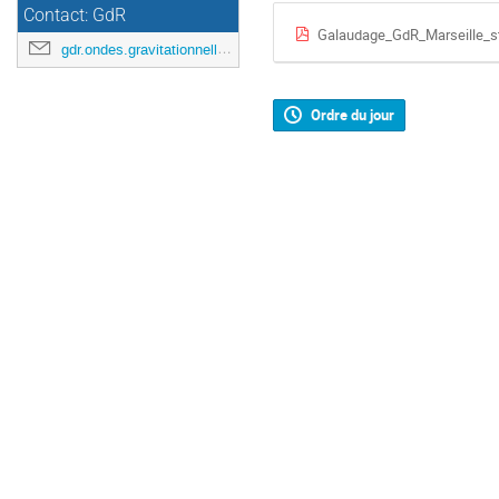
Contact: GdR
Galaudage_GdR_Marseille_sta
gdr.ondes.gravitationnelles@gmail.com
Ordre du jour