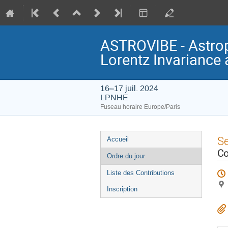
ASTROVIBE - Astrop
Lorentz Invariance
16–17 juil. 2024
LPNHE
Fuseau horaire Europe/Paris
Menu
S
Accueil
de
Co
Ordre du jour
l'événement
Liste des Contributions
Inscription