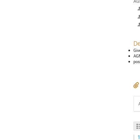
AGN
De
Giv
AGN
pos
1