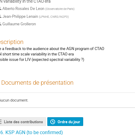
 variability in the CTAO era
Alberto Rosales De Leon
(
Observatoire de Paris
)
Jean-Philippe Lenain
(
LPNHE, CNRS/IN2P3
)
Guillaume Grolleron
scription
e a feedback to the audience about the AGN program of CTAO
 short time scale variability in the CTAO era
sible issue for LIV (expected spectral variability ?)
Documents de présentation
Aucun document.
Liste des contributions
Ordre du jour
6.
KSP AGN (to be confirmed)