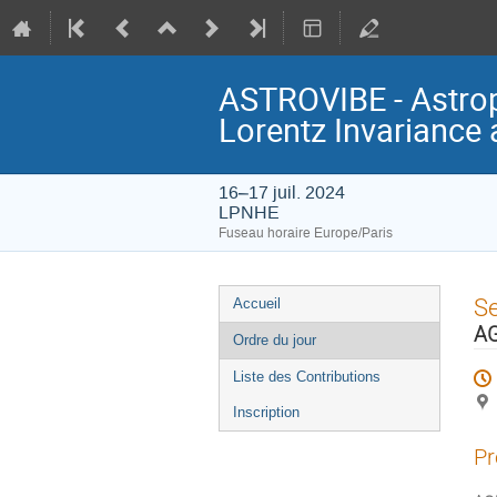
ASTROVIBE - Astrop
Lorentz Invariance
16–17 juil. 2024
LPNHE
Fuseau horaire Europe/Paris
Menu
S
Accueil
de
AG
Ordre du jour
l'événement
Liste des Contributions
Inscription
Pr