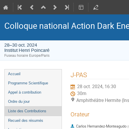
Colloque national Action Dark Ene
28–30 oct. 2024
Institut Henri Poincaré
Fuseau horaire Europe/Paris
Menu
J-PAS
Accueil
de
Programme Scientifique
28 oct. 2024, 16:30
l'événement
Appel à contribution
30m
Amphithéâtre Hermite (Ins
Ordre du jour
Liste des Contributions
Orateur
Recueil des résumés
Carlos Hernandez-Monteagudo
(