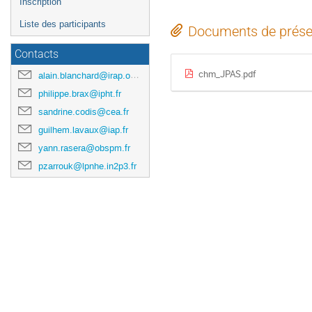
Inscription
Liste des participants
Documents de prése
Contacts
chm_JPAS.pdf
alain.blanchard@irap.omp.eu
philippe.brax@ipht.fr
sandrine.codis@cea.fr
guilhem.lavaux@iap.fr
yann.rasera@obspm.fr
pzarrouk@lpnhe.in2p3.fr