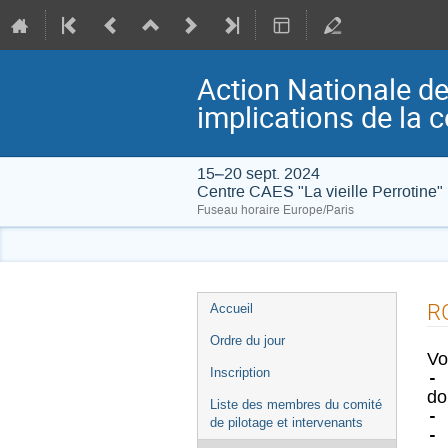
Action Nationale de
implications de la c
15–20 sept. 2024
Centre CAES "La vieille Perrotine" (
Fuseau horaire Europe/Paris
Menu
R
Accueil
de
Ordre du jour
l'événement
Vo
Inscription
-
do
Liste des membres du comité
-
de pilotage et intervenants
-