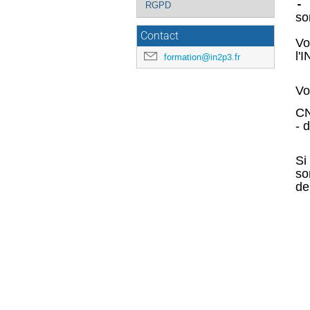
-
RGPD
so
Contact
Vo
l'
formation@in2p3.fr
Vo
CN
-
d
Si
so
de