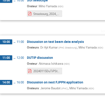
SOI telescope
15:00
→
16:00
Orateur
:
Miho Yamada
(
KEK
)
Strasbourg_2024_0115_ver.2.pdf
m
Discussion on test beam data analysis
10:00
→
11:00
Orateurs
:
Dr
Ajit Kumar
,
Miho Yamada
(
IPHC Strasbourg
)
(
KEK
)
DUTIP discussion
11:00
→
12:00
Orateur
:
Akimasa Ishikawa
(
KEK
)
20240115DuTiPStrasbourg_v1.0_ishikawa.pdf
Discussion on next FJPPN application
14:00
→
16:00
Orateurs
:
Jerome Baudot
,
Miho Yamada
(
IPHC
)
(
KEK
)