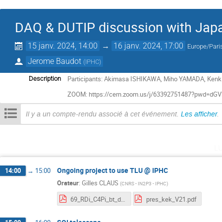
DAQ & DUTIP discussion with Jap
15 janv. 2024, 14:00
→
16 janv. 2024, 17:00
Europe/Pari
Jerome Baudot
(
IPHC
)
Participants: Akimasa ISHIKAWA, Miho YAMADA, Kenk
Description
ZOOM: https://cern.zoom.us/j/63392751487?pwd=d
Il y a un compte-rendu associé à cet événement.
Les afficher
.
l
Ongoing project to use TLU @ IPHC
14:00
→
15:00
Orateur
:
Gilles CLAUS
(
CNRS - IN2P3 - IPHC
)
69_RDi_C4Pi_bt_daq_migration_to_eudaq__pres_Miho_YAMADA_KEK_v10.pdf
pres_kek_V21.pdf