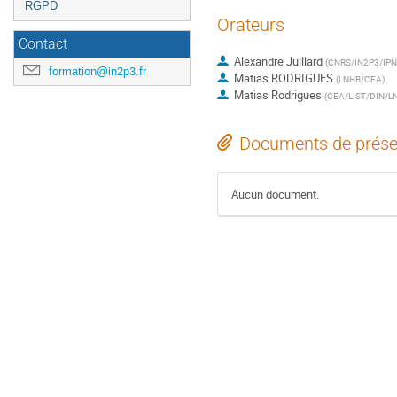
RGPD
Orateurs
Contact
Alexandre Juillard
(
CNRS/IN2P3/IPN
formation@in2p3.fr
Matias RODRIGUES
(
LNHB/CEA
)
Matias Rodrigues
(
CEA/LIST/DIN/L
Documents de prése
Aucun document.