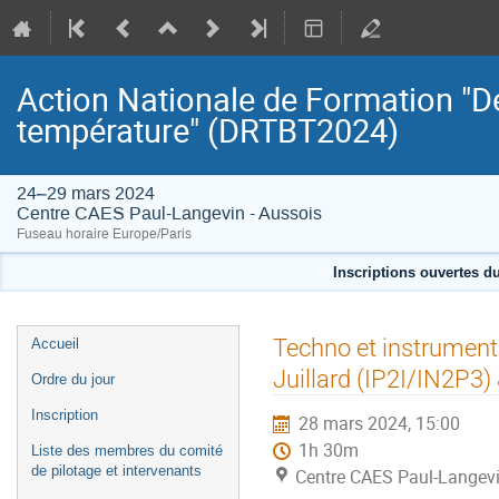
Action Nationale de Formation "D
température" (DRTBT2024)
24–29 mars 2024
Centre CAES Paul-Langevin - Aussois
Fuseau horaire Europe/Paris
Inscriptions ouvertes d
Menu
Techno et instruments
Accueil
de
Juillard (IP2I/IN2P3
Ordre du jour
l'événement
Inscription
28 mars 2024, 15:00
1h 30m
Liste des membres du comité
de pilotage et intervenants
Centre CAES Paul-Langevi