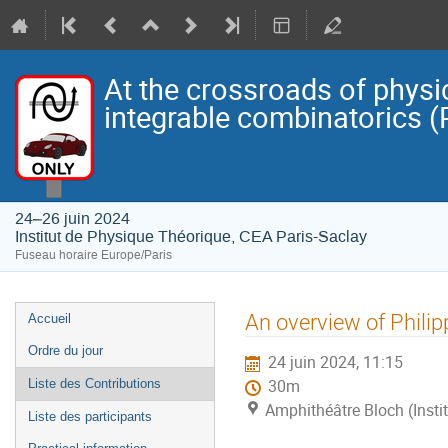
At the crossroads of physi
integrable combinatorics (
24–26 juin 2024
Institut de Physique Théorique, CEA Paris-Saclay
Fuseau horaire Europe/Paris
Menu
An overview of Philipp
Accueil
de
Ordre du jour
24 juin 2024, 11:15
l'événement
Liste des Contributions
30m
Amphithéâtre Bloch (Insti
Liste des participants