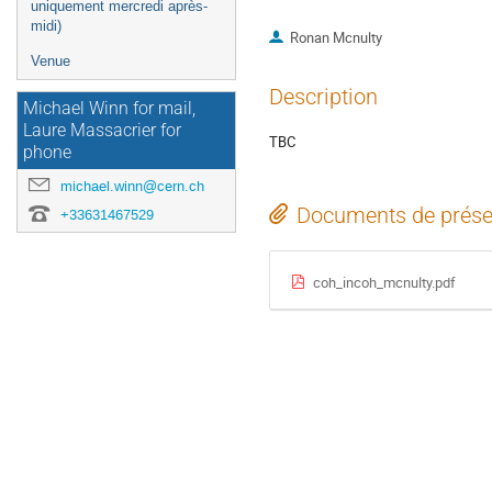
uniquement mercredi après-
midi)
Ronan Mcnulty
Venue
Description
Michael Winn for mail,
Laure Massacrier for
TBC
phone
michael.winn@cern.ch
Documents de prése
+33631467529
coh_incoh_mcnulty.pdf