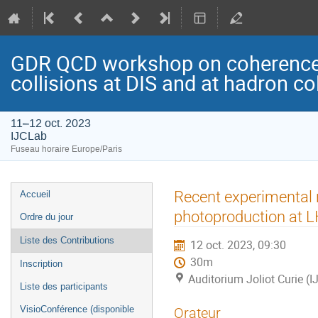
GDR QCD workshop on coherence/i
collisions at DIS and at hadron col
11–12 oct. 2023
IJCLab
Fuseau horaire Europe/Paris
Menu
Recent experimental r
Accueil
de
photoproduction at 
Ordre du jour
l'événement
Liste des Contributions
12 oct. 2023, 09:30
30m
Inscription
Auditorium Joliot Curie (
Liste des participants
VisioConférence (disponible
Orateur