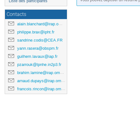
Liste des participants
Contacts
alain.blanchard@irap.omp.eu
philippe.brax@ipht.fr
sandrine.codis@CEA.FR
yann.rasera@obspm.fr
guilhem.lavaux@iap.fr
pzarrouk@lpnhe.in2p3.fr
brahim.lamine@irap.omp.eu
arnaud.dupays@irap.omp.eu
francois.rincon@irap.omp.eu