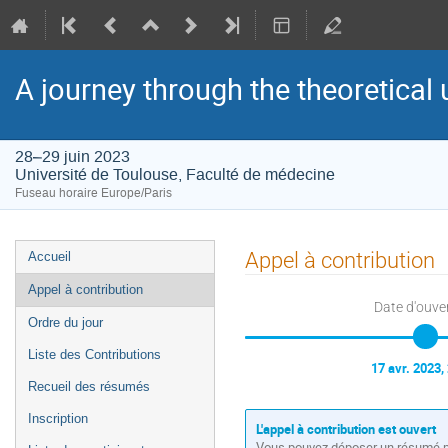
A journey through the theoretical 
28–29 juin 2023
Université de Toulouse, Faculté de médecine
Fuseau horaire Europe/Paris
Menu
Appel à contribution
Accueil
de
Appel à contribution
l'événement
Date d'ouve
Ordre du jour
Liste des Contributions
17 avr. 2023,
Recueil des résumés
Inscription
L'appel à contribution est ouvert
Vous pouvez déposer un résumé po