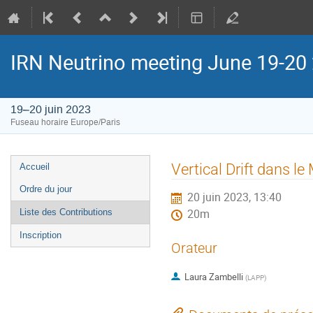
IRN Neutrino meeting June 19-20
19–20 juin 2023
Fuseau horaire Europe/Paris
Menu
Vertical Drift dans l
Accueil
de
Ordre du jour
20 juin 2023, 13:40
l'événement
Liste des Contributions
20m
Inscription
Orateur
Laura Zambelli
(
LAPP
)