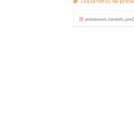
Documents de prése
protodunevd_lzambelli_june2