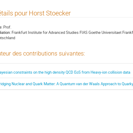
tails pour Horst Stoecker
e:
Prof.
liation:
Frankfurt Institute for Advanced Studies FIAS Goethe Universitaet Fran
tschland
teur des contributions suivantes:
ayesian constraints on the high density QCD EoS from Heavy-ion collision data
ridging Nuclear and Quark Matter: A Quantum van der Waals Approach to Quarky