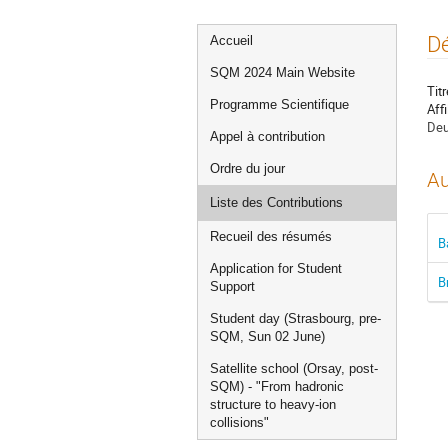
Menu
Dé
Accueil
de
SQM 2024 Main Website
l'événement
Titr
Programme Scientifique
Affi
Deu
Appel à contribution
Ordre du jour
Au
Liste des Contributions
Recueil des résumés
B
Application for Student
B
Support
Student day (Strasbourg, pre-
SQM, Sun 02 June)
Satellite school (Orsay, post-
SQM) - "From hadronic
structure to heavy-ion
collisions"