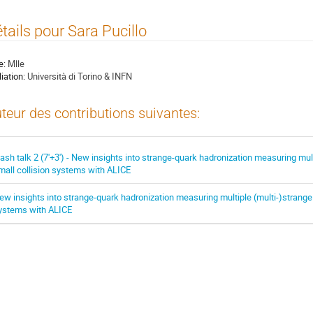
tails pour Sara Pucillo
e:
Mlle
liation:
Università di Torino & INFN
teur des contributions suivantes:
lash talk 2 (7'+3') - New insights into strange-quark hadronization measuring mul
mall collision systems with ALICE
ew insights into strange-quark hadronization measuring multiple (multi-)strange 
ystems with ALICE