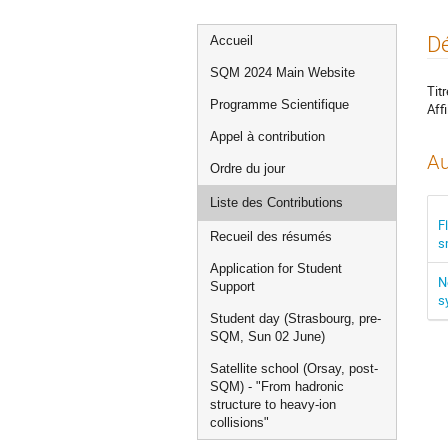
Menu
Dé
Accueil
de
SQM 2024 Main Website
l'événement
Titr
Programme Scientifique
Affi
Appel à contribution
Au
Ordre du jour
Liste des Contributions
F
Recueil des résumés
s
Application for Student
N
Support
s
Student day (Strasbourg, pre-
SQM, Sun 02 June)
Satellite school (Orsay, post-
SQM) - "From hadronic
structure to heavy-ion
collisions"