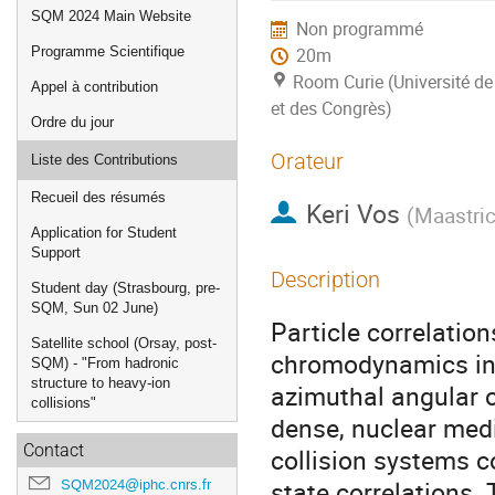
de
SQM 2024 Main Website
Non programmé
l'événement
Programme Scientifique
20m
Room Curie (Université de
Appel à contribution
et des Congrès)
Ordre du jour
Orateur
Liste des Contributions
Recueil des résumés
Keri Vos
(
Maastric
Application for Student
Support
Description
Student day (Strasbourg, pre-
SQM, Sun 02 June)
Particle correlatio
Satellite school (Orsay, post-
chromodynamics in h
SQM) - "From hadronic
structure to heavy-ion
azimuthal angular c
collisions"
dense, nuclear medi
Contact
collision systems co
state correlations.
SQM2024@iphc.cnrs.fr