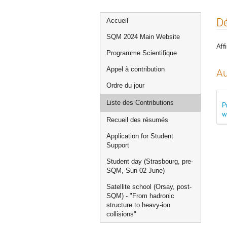
Menu
Dé
Accueil
de
SQM 2024 Main Website
l'événement
Affi
Programme Scientifique
Appel à contribution
Au
Ordre du jour
Liste des Contributions
P
w
Recueil des résumés
Application for Student
Support
Student day (Strasbourg, pre-
SQM, Sun 02 June)
Satellite school (Orsay, post-
SQM) - "From hadronic
structure to heavy-ion
collisions"