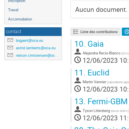
Inscription
Aucun document.
Travel
Accomodation
contact
Liste des contributions
bogaert@oca.eu
10.
Gaia
astrid.lamberts@oca.eu
Alejandra Recio-Blanco
(
OCA
)
nelson.christensen@oca.eu
12/06/2023 10
11.
Euclid
Martin Vannier
(
Laboratoire Lagr
12/06/2023 10
13.
Fermi-GBM
Tyson Littenberg
(
NASA MSFC
)
12/06/2023 11