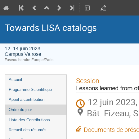
Towards LISA catalogs
12–14 juin 2023
Campus Valrose
Fuseau horaire Europe/Paris
Menu
Session
Accueil
de
Lessons learned from o
Programme Scientifique
l'événement
12 juin 2023,
Appel à contribution
Bât. Fizeau,
Ordre du jour
Liste des Contributions
Documents de prése
Recueil des résumés