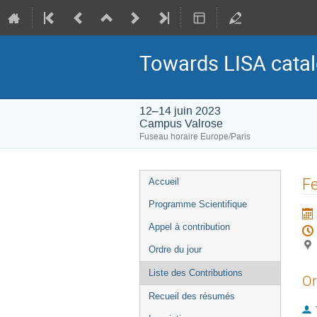
Towards LISA cata
12–14 juin 2023
Campus Valrose
Fuseau horaire Europe/Paris
Menu
F
Accueil
de
Programme Scientifique
l'événement
Appel à contribution
Ordre du jour
Liste des Contributions
Or
Recueil des résumés