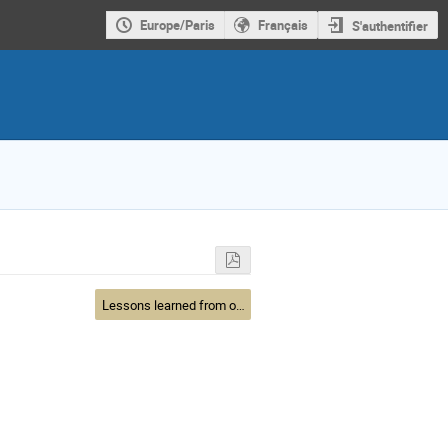
Europe/Paris
Français
S'authentifier
Lessons learned from other space missions