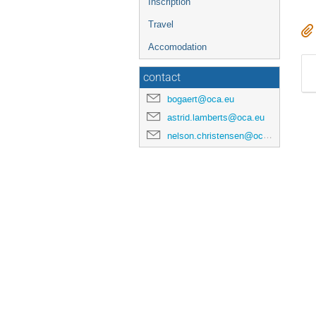
Inscription
Travel
Accomodation
contact
bogaert@oca.eu
astrid.lamberts@oca.eu
nelson.christensen@oca.eu