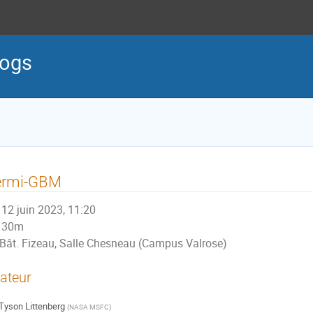
logs
ermi-GBM
12 juin 2023, 11:20
30m
Bât. Fizeau, Salle Chesneau (Campus Valrose)
ateur
Tyson Littenberg
(
NASA MSFC
)